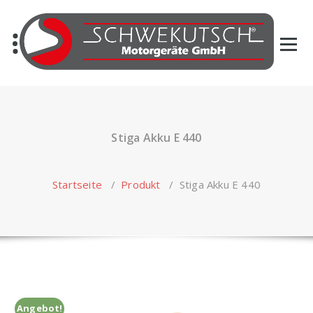
Skip
to
content
Stiga Akku E 440
Startseite
/
Produkt
/
Stiga Akku E 440
Angebot!