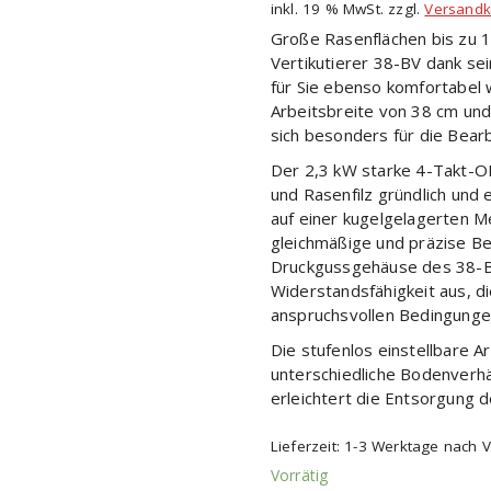
inkl. 19 % MwSt.
zzgl.
Versandk
Große Rasenflächen bis zu 
Vertikutierer 38-BV dank se
für Sie ebenso komfortabel 
Arbeitsbreite von 38 cm und 
sich besonders für die Bear
Der 2,3 kW starke 4-Takt-O
und Rasenfilz gründlich und 
auf einer kugelgelagerten M
gleichmäßige und präzise B
Druckgussgehäuse des 38-BV
Widerstandsfähigkeit aus, d
anspruchsvollen Bedingungen
Die stufenlos einstellbare A
unterschiedliche Bodenverhäl
erleichtert die Entsorgung d
Lieferzeit: 1-3 Werktage nach 
Vorrätig