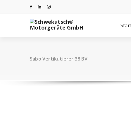
Skip
to
content
Star
Sabo Vertikutierer 38 BV