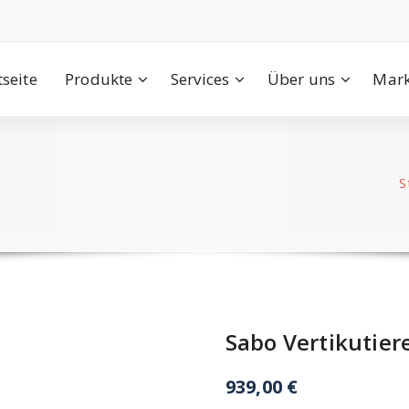
tseite
Produkte
Services
Über uns
Mark
S
Sabo Vertikutier
939,00
€