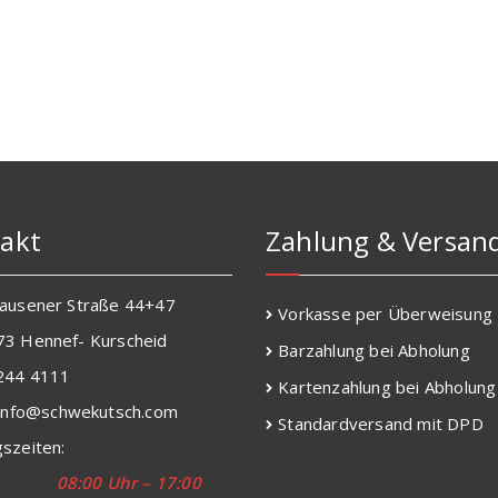
akt
Zahlung & Versan
hausener Straße 44+47
Vorkasse per Überweisung
73 Hennef- Kurscheid
Barzahlung bei Abholung
2244 4111
Kartenzahlung bei Abholung
 info@schwekutsch.com
Standardversand mit DPD
szeiten:
-Fr.
08:00 Uhr – 17:00