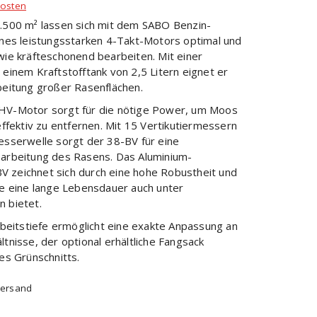
osten
1.500 m² lassen sich mit dem SABO Benzin-
ines leistungsstarken 4-Takt-Motors optimal und
wie kräfteschonend bearbeiten. Mit einer
einem Kraftstofftank von 2,5 Litern eignet er
beitung großer Rasenflächen.
HV-Motor sorgt für die nötige Power, um Moos
effektiv zu entfernen. Mit 15 Vertikutiermessern
esserwelle sorgt der 38-BV für eine
earbeitung des Rasens. Das Aluminium-
 zeichnet sich durch eine hohe Robustheit und
ie eine lange Lebensdauer auch unter
 bietet.
rbeitstiefe ermöglicht eine exakte Anpassung an
tnisse, der optional erhältliche Fangsack
es Grünschnitts.
Versand